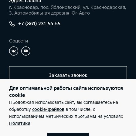
Адрес салонa
г. Краснодар, пос. Яблоновский, ул. Краснодарская,
3, Автомобильная деревня Юг-Авто
+7 (861) 231-55-55
Соцсети
Заказать звонок
Для оптимальной работы сайта используются
cookie
© 2026 Юридические лица ООО «Юг-Авто Холдинг»
Продолжая использовать сайт, вы соглашаетесь на
(Фактический адрес: г. Краснодар, пос. Яблоновский, ул.
Краснодарская, 3, Автомобильная деревня Юг-Авто; Телефон:
обработку
cookie-файлов
в том числе, с
+7 (861) 231-55-55; ИНН: 0107023480; ОГРН: 1120107002069),
использованием метрических программ на условиях
ООО «Киа Россия и СНГ» (Фактический адрес: г.Москва, Валовая
26; Телефон: 8 800 301 08 80; ИНН: 7728674093; ОГРН:
Политики
5087746291760) ведут деятельность на территории РФ в
соответствии с законодательством РФ. Реализуемые товары
доступны к получению на территории РФ. Информация о