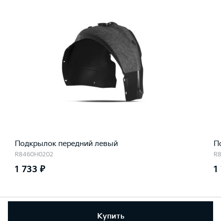
Подкрылок передний левый
П
R8460H0202
R
1 733 ₽
1
Купить