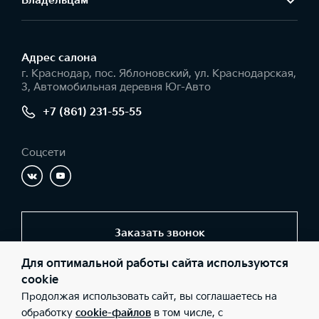
Владельцам
Адрес салонa
г. Краснодар, пос. Яблоновский, ул. Краснодарская,
3, Автомобильная деревня Юг-Авто
+7 (861) 231-55-55
Соцсети
Заказать звонок
Для оптимальной работы сайта используются
cookie
© 2026 Юридические лица ООО «Юг-Авто Холдинг»
Продолжая использовать сайт, вы соглашаетесь на
(Фактический адрес: г. Краснодар, пос. Яблоновский, ул.
Краснодарская, 3, Автомобильная деревня Юг-Авто; Телефон:
обработку
cookie-файлов
в том числе, с