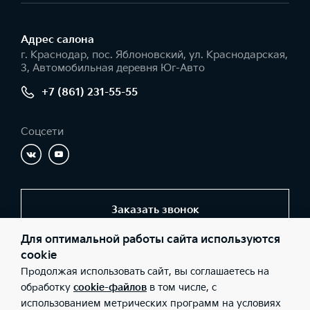
Адрес салонa
г. Краснодар, пос. Яблоновский, ул. Краснодарская,
3, Автомобильная деревня Юг-Авто
+7 (861) 231-55-55
Соцсети
Заказать звонок
Для оптимальной работы сайта используются
cookie
© 2026 Юридические лица ООО «Юг-Авто Холдинг»
Продолжая использовать сайт, вы соглашаетесь на
(Фактический адрес: г. Краснодар, пос. Яблоновский, ул.
Краснодарская, 3, Автомобильная деревня Юг-Авто; Телефон:
обработку
cookie-файлов
в том числе, с
+7 (861) 231-55-55; ИНН: 0107023480; ОГРН: 1120107002069),
использованием метрических программ на условиях
ООО «Киа Россия и СНГ» (Фактический адрес: г.Москва, Валовая