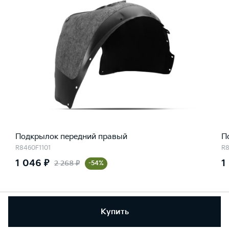
Подкрылок передний правый
П
R8460F1101
R8
1 046 ₽
1
2 268 ₽
-54%
Купить