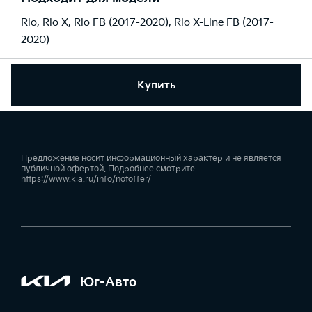
Rio
,
Rio X
,
Rio FB (2017-2020)
,
Rio X-Line FB (2017-
2020)
Купить
Предложение носит информационный характер и не является
публичной офертой. Подробнее смотрите
https://www.kia.ru/info/notoffer/
Юг-Авто