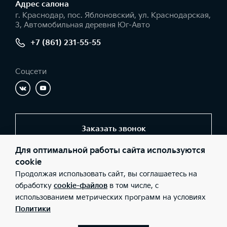
Адрес салонa
г. Краснодар, пос. Яблоновский, ул. Краснодарская,
3, Автомобильная деревня Юг-Авто
+7 (861) 231-55-55
Соцсети
Заказать звонок
Для оптимальной работы сайта используются
cookie
© 2026 Юридические лица ООО «Юг-Авто Холдинг»
Продолжая использовать сайт, вы соглашаетесь на
(Фактический адрес: г. Краснодар, пос. Яблоновский, ул.
Краснодарская, 3, Автомобильная деревня Юг-Авто; Телефон:
обработку
cookie-файлов
в том числе, с
+7 (861) 231-55-55; ИНН: 0107023480; ОГРН: 1120107002069),
использованием метрических программ на условиях
ООО «Киа Россия и СНГ» (Фактический адрес: г.Москва, Валовая
26; Телефон: 8 800 301 08 80; ИНН: 7728674093; ОГРН:
Политики
5087746291760) ведут деятельность на территории РФ в
соответствии с законодательством РФ. Реализуемые товары